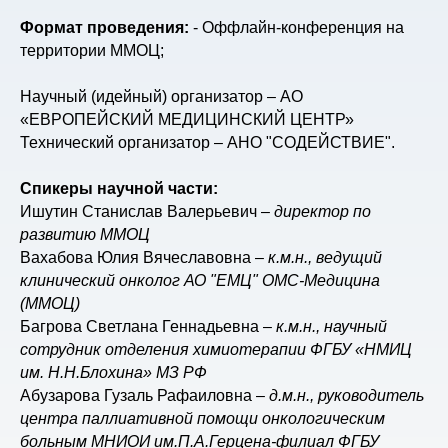
Формат проведения:
- Оффлайн-конференция на
территории ММОЦ;
Научный (идейный) организатор – АО
«ЕВРОПЕЙСКИЙ МЕДИЦИНСКИЙ ЦЕНТР»
Технический организатор – АНО "СОДЕЙСТВИЕ".
Спикеры научной части:
Ишутин Станислав Валерьевич –
директор по
развитию ММОЦ
Вахабова Юлия Вячеславовна –
к.м.н., ведущий
клинический онколог АО "ЕМЦ" ОМС-Медицина
(ММОЦ)
Багрова Светлана Геннадьевна –
к.м.н., научный
сотрудник отделения химиотерапии ФГБУ «НМИЦ
им. Н.Н.Блохина» МЗ РФ
Абузарова Гузаль Рафаиловна –
д.м.н., руководитель
центра паллиативной помощи онкологическим
больным МНИОИ им.П.А.Герцена-филиал ФГБУ