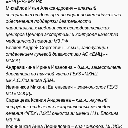
«РНЦРР» МЗ РФ
Михайлов Илья Александрович
– главный
специалист
отдела организационно-методического
обеспечения
поддержки деятельности
национальных медицинских
исследовательских
центров Центра экспертизы и контроля
качества
медицинской помощи МЗ РФ
Беляев Андрей Сергеевич –
к.м.н., заведующий
отделением лучевой диагностики АО «ЕМЦ» -
ММОЦ
Андреяшкина Ирина Ивановна –
д.м.н., заместитель
директора по научной части ГБУЗ «МКНЦ
им.А.С.Логинова ДЗМ»
Иванников Михаил Евгеньевич –
врач-онколог ГБУЗ
МО «МООД»
Саранцева Ксения Андреевна –
к.м.н., научный
сотрудник отделения лекарственных методов
лечения ФГБУ НМИЦ онкологии имени Н.Н. Блохина
МЗ РФ
Корниецкая Анна Леонидовна –
врач онколог, МНИОИ