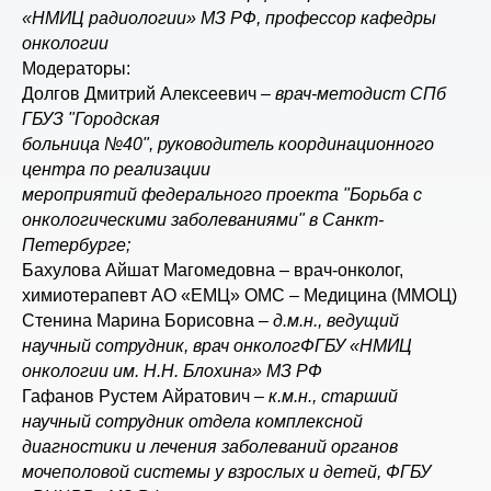
«НМИЦ радиологии» МЗ РФ, профессор кафедры
онкологии
Модераторы:
Долгов Дмитрий Алексеевич –
врач-методист СПб
ГБУЗ "Городская
больница №40", руководитель координационного
центра по реализации
мероприятий федерального
проекта "Борьба с
онкологическими заболеваниями" в Санкт-
Петербурге;
Бахулова Айшат Магомедовна – врач-онколог,
химиотерапевт АО «ЕМЦ» ОМС – Медицина (ММОЦ)
Стенина Марина Борисовна –
д.м.н., ведущий
научный сотрудник, врач онкологФГБУ «НМИЦ
онкологии им. Н.Н. Блохина» МЗ РФ
Гафанов Рустем Айратович –
к.м.н., старший
научный сотрудник отдела комплексной
диагностики и лечения заболеваний органов
мочеполовой системы у взрослых и детей, ФГБУ