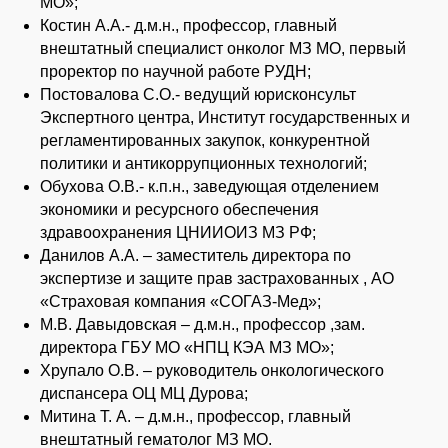
МО»;
Костин А.А.- д.м.н., профессор, главный
внештатный специалист онколог МЗ МО, первый
проректор по научной работе РУДН;
Постовалова С.О.- ведущий юрисконсульт
Экспертного центра, Институт государственных и
регламентированных закупок, конкурентной
политики и антикоррупционных технологий;
Обухова О.В.- к.п.н., заведующая отделением
экономики и ресурсного обеспечения
здравоохранения ЦНИИОИЗ МЗ РФ;
Данилов А.А. – заместитель директора по
экспертизе и защите прав застрахованных , АО
«Страховая компания «СОГАЗ-Мед»;
М.В. Давыдовская – д.м.н., профессор ,зам.
директора ГБУ МО «НПЦ КЭА МЗ МО»;
Хрупало О.В. – руководитель онкологического
диспансера ОЦ МЦ Дурова;
Митина Т. А. – д.м.н., профессор, главный
внештатный гематолог МЗ МО.