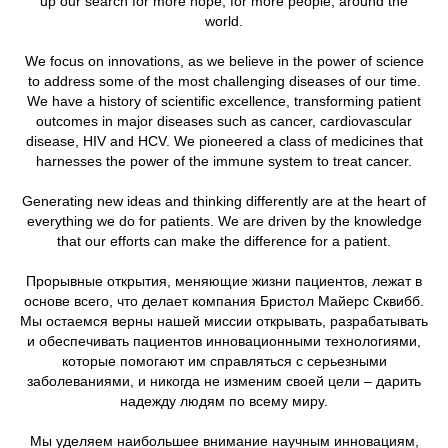
up our search for more hope, for more people, around the
world.
We focus on innovations, as we believe in the power of science
to address some of the most challenging diseases of our time.
We have a history of scientific excellence, transforming patient
outcomes in major diseases such as cancer, cardiovascular
disease, HIV and HCV. We pioneered a class of medicines that
harnesses the power of the immune system to treat cancer.
Generating new ideas and thinking differently are at the heart of
everything we do for patients. We are driven by the knowledge
that our efforts can make the difference for a patient.
Прорывные открытия, меняющие жизни пациентов, лежат в
основе всего, что делает компания Бристол Майерс Сквибб.
Мы остаемся верны нашей миссии открывать, разрабатывать
и обеспечивать пациентов инновационными технологиями,
которые помогают им справляться с серьезными
заболеваниями, и никогда не изменим своей цели – дарить
надежду людям по всему миру.
Мы уделяем наибольшее внимание научным инновациям,